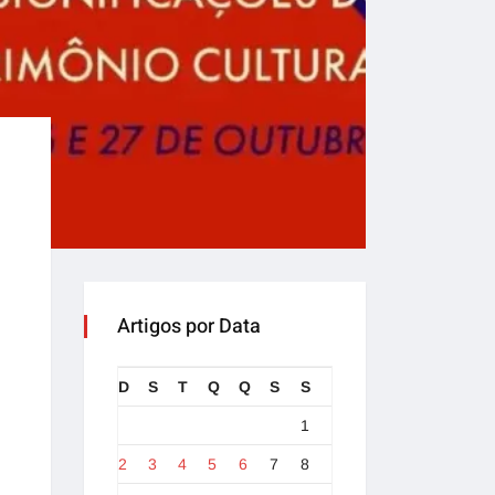
Artigos por Data
D
S
T
Q
Q
S
S
1
2
3
4
5
6
7
8