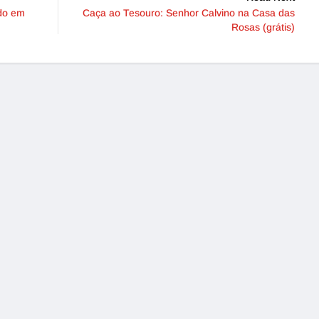
ado em
Caça ao Tesouro: Senhor Calvino na Casa das
Rosas (grátis)