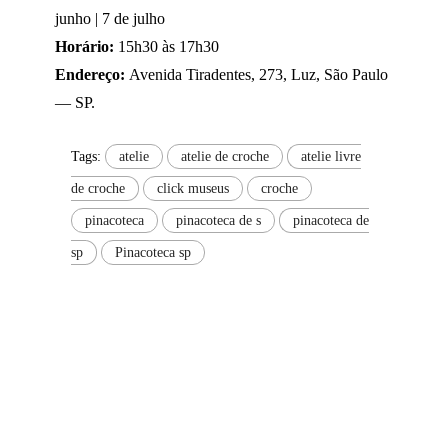
junho | 7 de julho
Horário:
15h30 às 17h30
Endereço:
Avenida Tiradentes, 273, Luz, São Paulo
— SP.
Tags:
atelie
atelie de croche
atelie livre
de croche
click museus
croche
pinacoteca
pinacoteca de s
pinacoteca de
sp
Pinacoteca sp