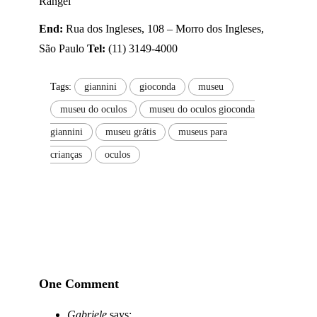
Rangel
End:
Rua dos Ingleses, 108 – Morro dos Ingleses,
São Paulo
Tel:
(11) 3149-4000
Tags:
giannini
gioconda
museu
museu do oculos
museu do oculos gioconda
giannini
museu grátis
museus para
crianças
oculos
One Comment
Gabriele
says: