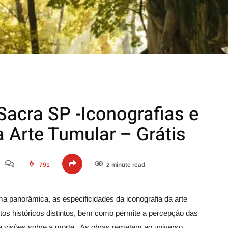
Sacra SP -Iconografias e
 Arte Tumular – Grátis
791
2 minute read
ma panorâmica, as especificidades da iconografia da arte
xtos históricos distintos, bem como permite a percepção das
 e visões sobre a morte. As obras remetem ao universo