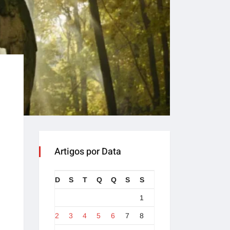
Artigos por Data
D
S
T
Q
Q
S
S
1
2
3
4
5
6
7
8