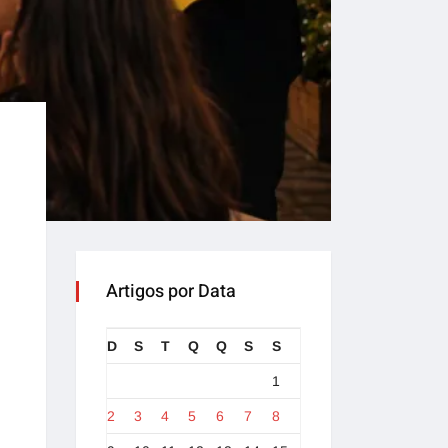
Artigos por Data
D
S
T
Q
Q
S
S
1
2
3
4
5
6
7
8