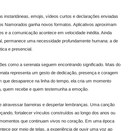
nstantâneas, emojis, vídeos curtos e declarações enviadas
dos Namorados ganha novos formatos. Aplicativos aproximam
es e a comunicação acontece em velocidade inédita. Ainda
tal, permanece uma necessidade profundamente humana: a de
ica e presencial.
ções como a serenata seguem encontrando significado. Mais do
enata representa um gesto de dedicação, presença e coragem
que desaparece na linha do tempo, ela cria um momento
ta, quem recebe e quem testemunha a emoção.
e atravessar barreiras e despertar lembranças. Uma canção
ando, fortalecer vínculos construídos ao longo dos anos ou
e momentos que continuam vivos no coração. Em uma época
tece por meio de telas, a experiência de ouvir uma voz ao