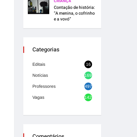
CRIANÇA
Contação de história:
“A menina, o cofrinho
e a vovó”
Categorias
Editais
16
Notícias
1692
Professores
497
Vagas
1420
Comentários