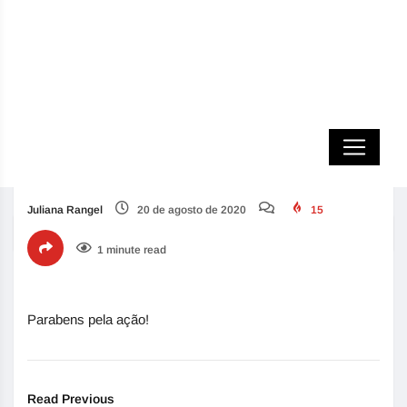
Parabens pela oportunidade
Juliana Rangel
20 de agosto de 2020
15
Home
Review
Parabens pela oportunidade
1 minute read
Parabens pela ação!
Read Previous