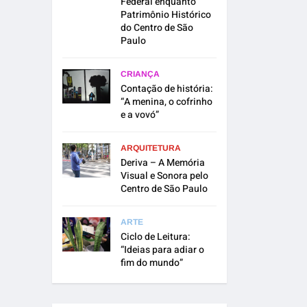
Federal enquanto
Patrimônio Histórico
do Centro de São
Paulo
CRIANÇA
Contação de história:
“A menina, o cofrinho
e a vovó”
ARQUITETURA
Deriva – A Memória
Visual e Sonora pelo
Centro de São Paulo
ARTE
Ciclo de Leitura:
“Ideias para adiar o
fim do mundo”