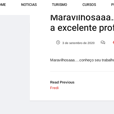
OME
NOTICIAS
TURISMO
CURSOS
P
Maravilhosaaa…
a excelente pro
Home
Review
Maravilhosaaa….conheço 
3 de setembro de 2020
Maravilhosaaa….conheço seu trabalho 
Read Previous
Fredi