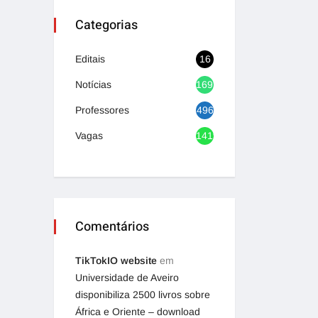
Categorias
Editais
16
Notícias
1692
Professores
496
Vagas
1419
Comentários
TikTokIO website
em
Universidade de Aveiro
disponibiliza 2500 livros sobre
África e Oriente – download