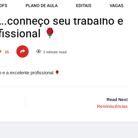
DFS
PLANO DE AULA
EDITAIS
VAGAS
.conheço seu trabalho e
fissional
seu trabalho…
35
1 minute read
e a excelente profissional
Read Next
Reminiscências