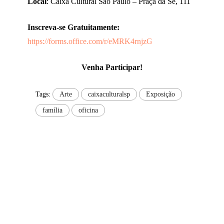
Local
: Caixa Cultural São Paulo – Praça da Sé, 111
Inscreva-se Gratuitamente:
https://forms.office.com/r/eMRK4rnjzG
Venha Participar!
Tags:
Arte
caixaculturalsp
Exposição
família
oficina