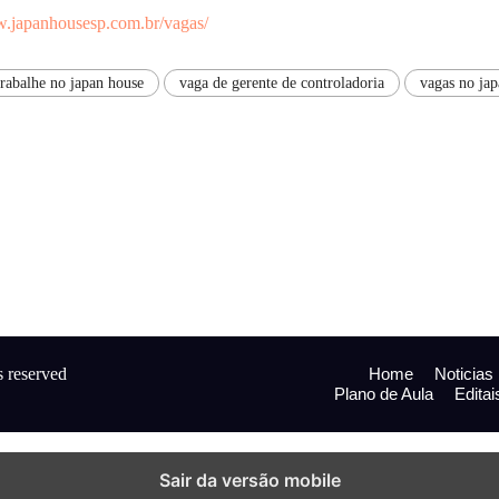
w.japanhousesp.com.br/vagas/
trabalhe no japan house
vaga de gerente de controladoria
vagas no jap
s reserved
Home
Noticias
Plano de Aula
Editai
Sair da versão mobile