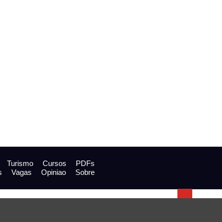
Turismo
Cursos
PDFs
s
Vagas
Opiniao
Sobre