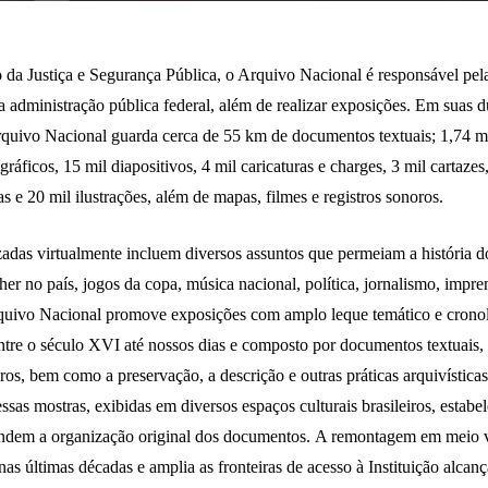
 da Justiça e Segurança Pública, o Arquivo Nacional é responsável pela
 administração pública federal, além de realizar exposições. Em suas 
Arquivo Nacional guarda cerca de 55 km de documentos textuais; 1,74 mi
ráficos, 15 mil diapositivos, 4 mil caricaturas e charges, 3 mil cartazes
 e 20 mil ilustrações, além de mapas, filmes e registros sonoros.
adas virtualmente incluem diversos assuntos que permeiam a história do
r no país, jogos da copa, música nacional, política, jornalismo, impre
quivo Nacional promove exposições com amplo leque temático e cronol
tre o século XVI até nossos dias e composto por documentos textuais, 
aros, bem como a preservação, a descrição e outras práticas arquivística
ssas mostras, exibidas em diversos espaços culturais brasileiros, estabe
cendem a organização original dos documentos. A remontagem em meio v
nas últimas décadas e amplia as fronteiras de acesso à Instituição alca