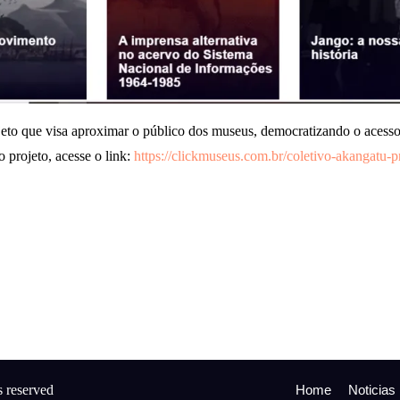
to que visa aproximar o público dos museus, democratizando o acesso às
 projeto, acesse o link:
https://clickmuseus.com.br/coletivo-akangatu-p
s reserved
Home
Noticias